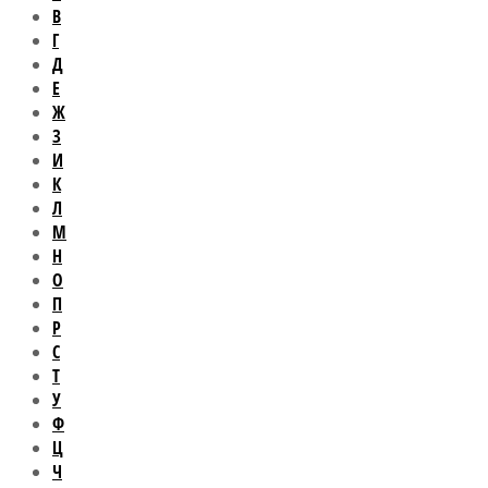
В
Г
Д
Е
Ж
З
И
К
Л
М
Н
О
П
Р
С
Т
У
Ф
Ц
Ч