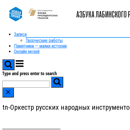
Skip
to
content
Записи
Творческие работы
Памятники — маяки истории
Онлайн музей
Menu
Type and press enter to search
tn-Оркестр русских народных инструмен