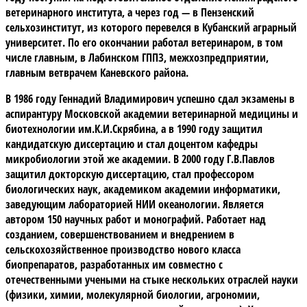
ветеринарного института, а через год — в Пензенский
сельхозинститут, из которого перевелся в Кубанский аграрный
университет. По его окончании работал ветеринаром, в том
числе главным, в Лабинском ГППЗ, межхозпредприятии,
главным ветврачем Каневского района.
В 1986 году Геннадий Владимирович успешно сдал экзамены в
аспирантуру Московской академии ветеринарной медицины и
биотехнологии им.К.И.Скрябина, а в 1990 году защитил
кандидатскую диссертацию и стал доцентом кафедры
микробиологии этой же академии. В 2000 году Г.В.Павлов
защитил докторскую диссертацию, стал профессором
биологических наук, академиком академии информатики,
заведующим лабораторией НИИ океанологии. Является
автором 150 научных работ и монографий. Работает над
созданием, совершенствованием и внедрением в
сельскохозяйственное производство нового класса
биопрепаратов, разработанных им совместно с
отечественными учеными на стыке нескольких отраслей науки
(физики, химии, молекулярной биологии, агрономии,