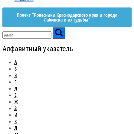
Проект "Ровесники Краснодарского края и города
Лабинска и их судьбы"
Алфавитный указатель
А
Б
В
Г
Д
Е
Ж
З
И
К
Л