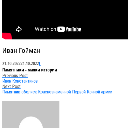
Иван Гойман
21.10.2022
21.10.2022
Г
Памятники - маяки истории
Post
Previous Post
Иван Константинов
navigation
Next Post
Памятник-обелиск Краснознаменной Первой Конной армии