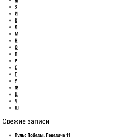
Ж
З
И
К
Л
М
Н
О
П
Р
С
Т
У
Ф
Ц
Ч
Ш
Свежие записи
Пульс Победы. Передача 11