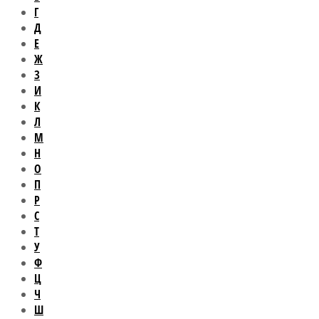
Г
Д
Е
Ж
З
И
К
Л
М
Н
О
П
Р
С
Т
У
Ф
Ц
Ч
Ш