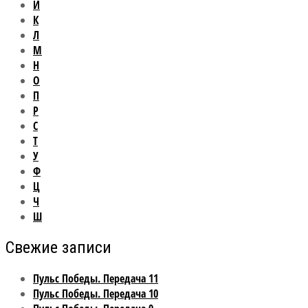
И
К
Л
М
Н
О
П
Р
С
Т
У
Ф
Ц
Ч
Ш
Свежие записи
Пульс Победы. Передача 11
Пульс Победы. Передача 10