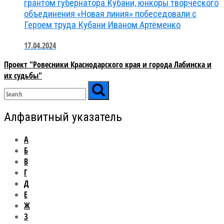
грантом губернатора Кубани, юнкоры творческого
объединения «Новая линия» побеседовали с
Героем труда Кубани Иваном Артёменко
17.04.2024
Проект "Ровесники Краснодарского края и города Лабинска и
их судьбы"
Алфавитный указатель
А
Б
В
Г
Д
Е
Ж
З