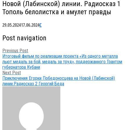
Новой (Лабинской) линии. Радиосказ 1
Тополь белолистка и амулет правды
29.05.2024
17.06.2024
С
Post navigation
Previous Post
Итоговый фильм по реализации проекта «Из одного металла
льют медаль за бой, медаль за труд», поддержанного Грантом
губернатора Кубани
Next Post
Приключения Егорки Победоносцева на Новой (Лабинской)
линии.Радиосказ 2 Георгий Беда