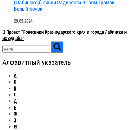
(Лабинской) линии.Радиосказ 9 Гром Громок,
Белый Бочок
29.05.2024
Проект "Ровесники Краснодарского края и города Лабинска и
их судьбы"
Алфавитный указатель
А
Б
В
Г
Д
Е
Ж
З
И