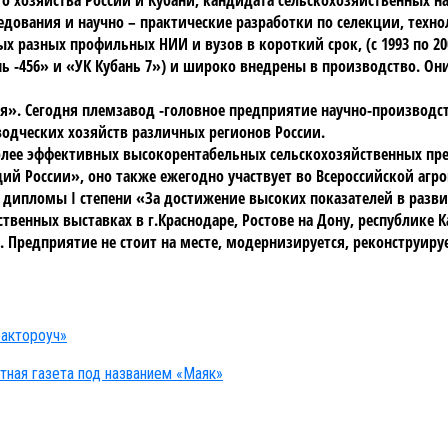
ования и научно – практические разработки по селекции, техн
 разных профильных НИИ и вузов в короткий срок, (с 1993 по 20
бань -456» и «УК Кубань 7») и широко внедрены в производство.
кая». Сегодня племзавод -головное предприятие научно-производ
одческих хозяйств различных регионов России.
более эффективных высокорентабельных сельскохозяйственных пр
ий России», оно также ежегодно участвует во Всероссийской агр
й и дипломы I степени «За достижение высоких показателей в раз
венных выставках в г.Краснодаре, Ростове на Дону, республике 
Предприятие не стоит на месте, модернизируется, реконструируе
рактороуч»
атная газета под названием «Маяк»