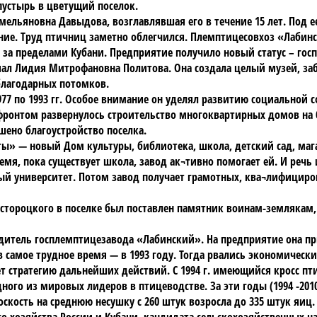
устырь в цветущий поселок.
мельяновна Давыдова, возглавлявшая его в течение 15 лет. Под
ание. Труд птичниц заметно облегчился. Племптицесовхоз «Лаби
о за пределами Кубани. Предприятие получило новый статус – гос
риал Лидия Митрофановна Политова. Она создала целый музей, за
 благодарных потомков.
77 по 1993 гг. Особое внимание он уделял развитию социальной 
 фронтом развернулось строительство многоквартирных домов на
шено благоустройство поселка.
ты» — новый Дом культуры, библиотека, школа, детский сад, мага
ремя, пока существует школа, завод ак¬тивно помогает ей. И реч
ный университет. Потом завод получает грамотных, ква¬лифицир
 Растороцкого в поселке был поставлен памятник воинам-земляка
одитель госплемптицезавода «Лабинский». На предприятие она п
 самое трудное время — в 1993 году. Тогда рвались экономические 
 стратегию дальнейших действий. С 1994 г. имеющийся кросс пт
 из мировых лидеров в птицеводстве. За эти годы (1994 -2010 г.
оскость на среднюю несушку с 260 штук возросла до 335 штук яиц.
го хозяйства России и Кубани, кандидата сельскохозяйственных 