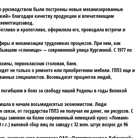
 ее руководством были построены новые механизированные
нский» благодаря качеству продукции и впечатляющим
племптицезавод.
ботливо и кропотливо, оформляла его, проводила встречи и
сферы и механизации трудоемких процессов. При нем, как
 бывшем «глинище» — современной улице Курганной. С 1977 по
зины, первоклассная столовая, баня.
ь идет не только о ремонте или приобретении мебели. ГППЗ еще и
ованных специалистов. Восемьдесят процентов людей,
м, погибшим в боях за свободу нашей Родины в годы Великой
ришла в начале восьмидесятых экономистом. Люди
связи, от государства ГППЗ не получал ни денег, ни ресурсов. С
ицы заменен на более современный немецкий кросс «Ломанн-
г.) валовой сбор яиц по заводу с 32 млн. штук возрос до 96
наук, генерального директора ОАО «Племптицезавод Лабинский»