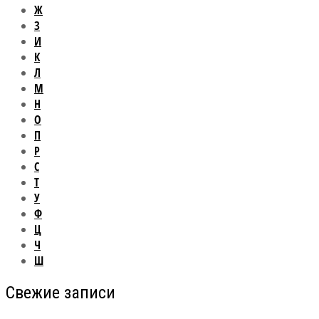
Ж
З
И
К
Л
М
Н
О
П
Р
С
Т
У
Ф
Ц
Ч
Ш
Свежие записи