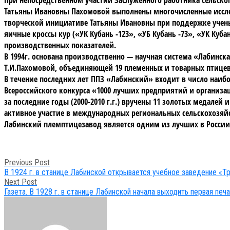
Татьяны Ивановны Пахомовой выполнены многочисленные исслед
творческой инициативе Татьяны Ивановны при поддержке ученых
яичные кроссы кур («УК Кубань -123», «УБ Кубань -73», «УК Ку
производственных показателей.
В 1994г. основана производственно — научная система «Лабинс
Т.И.Пахомовой, объединяющей 19 племенных и товарных птицев
В течение последних лет ППЗ «Лабинский» входит в число наи
Всероссийского конкурса «1000 лучших предприятий и организац
за последние годы (2000-2010 г.г.) вручены 11 золотых медале
активное участие в международных региональных сельскохозяйст
Лабинский племптицезавод является одним из лучших в России. 
Post
Previous Post
В 1924 г. в станице Лабинской открывается учебное заведение «Т
navigation
Next Post
Газета. В 1928 г. в станице Лабинской начала выходить первая печ