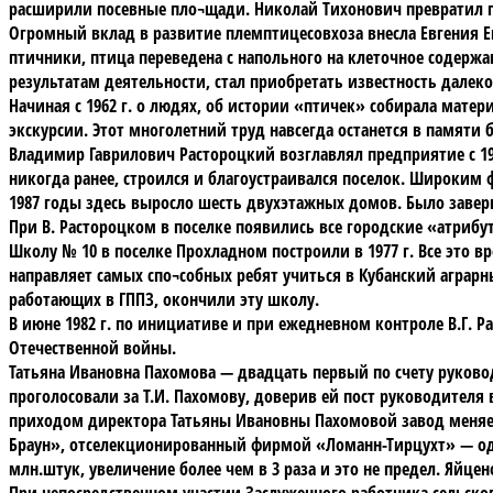
расширили посевные пло¬щади. Николай Тихонович превратил п
Огромный вклад в развитие племптицесовхоза внесла Евгения Е
птичники, птица переведена с напольного на клеточное содерж
результатам деятельности, стал приобретать известность далек
Начиная с 1962 г. о людях, об истории «птичек» собирала мате
экскурсии. Этот многолетний труд навсегда останется в памяти
Владимир Гаврилович Растороцкий возглавлял предприятие с 19
никогда ранее, строился и благоустраивался поселок. Широким
1987 годы здесь выросло шесть двухэтажных домов. Было завер
При В. Растороцком в поселке появились все городские «атрибу
Школу № 10 в поселке Прохладном построили в 1977 г. Все это в
направляет самых спо¬собных ребят учиться в Кубанский аграр
работающих в ГППЗ, окончили эту школу.
В июне 1982 г. по инициативе и при ежедневном контроле В.Г.
Отечественной войны.
Татьяна Ивановна Пахомова — двадцать первый по счету руков
проголосовали за Т.И. Пахомову, доверив ей пост руководителя в
приходом директора Татьяны Ивановны Пахомовой завод меняет
Браун», отселекционированный фирмой «Ломанн-Тирцухт» — одного
млн.штук, увеличение более чем в 3 раза и это не предел. Яйцен
При непосредственном участии Заслуженного работника сельско