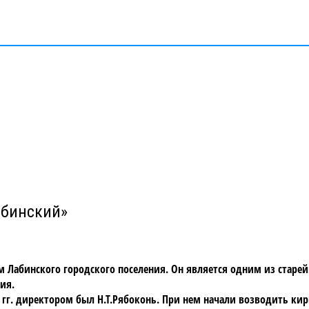
абинский»
 Лабинского городского поселения. Он является одним из старе
ия.
53 гг. директором был Н.Т.Рябоконь. При нем начали возводить ки