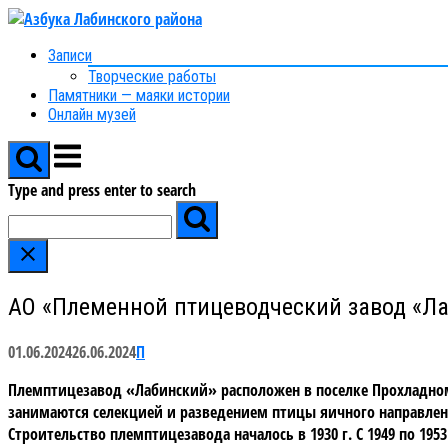
Skip
to
Записи
content
Творческие работы
Памятники — маяки истории
Онлайн музей
Menu
Type and press enter to search
АО «Племенной птицеводческий завод «Л
01.06.2024
26.06.2024
П
Племптицезавод «Лабинский» расположен в поселке Прохладном
занимаются селекцией и разведением птицы яичного направлен
Строительство племптицезавода началось в 1930 г. С 1949 по 19