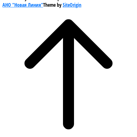
АНО "Новая Линия"
Theme by
SiteOrigin
Scroll
to
top