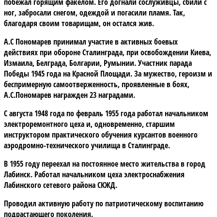
побежал горящим факелом. Его догнали сослуживцы, сбили с
ног, забросали снегом, одеждой и погасили пламя. Так,
благодаря своим товарищам, он остался жив.
А.С Пономарев принимал участие в активных боевых
действиях при обороне Сталинграда, при освобождении Киева,
Измаила, Белграда, Болгарии, Румынии. Участник парада
Победы 1945 года на Красной Площади. За мужество, героизм и
беспримерную самоотверженность, проявленные в боях,
А.С.Пономарев награжден 23 наградами.
С августа 1948 года по февраль 1955 года работал начальником
электроремонтного цеха и, одновременно, старшим
инструктором практического обучения курсантов военного
аэродромно-технического училища в Сталинграде.
В 1955 году переехал на постоянное место жительства в город
Лабинск. Работал начальником цеха электроснабжения
Лабинского сетевого района СКЖД.
Проводил активную работу по патриотическому воспитанию
подрастающего поколения.