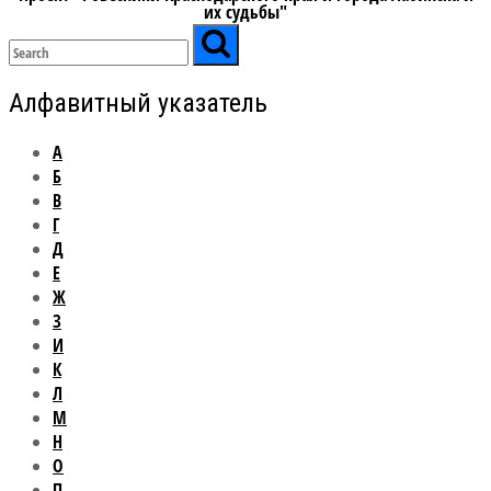
их судьбы"
Алфавитный указатель
А
Б
В
Г
Д
Е
Ж
З
И
К
Л
М
Н
О
П