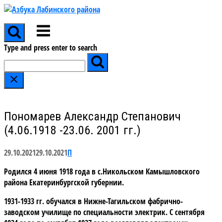
Skip
to
Menu
content
Type and press enter to search
Пономарев Александр Степанович
(4.06.1918 -23.06. 2001 гг.)
29.10.2021
29.10.2021
П
Родился 4 июня 1918 года в с.Никольском Камышловского
района Екатеринбургской губернии.
1931-1933 гг. обучался в Нижне-Тагильском фабрично-
заводском училище по специальности электрик. С сентября