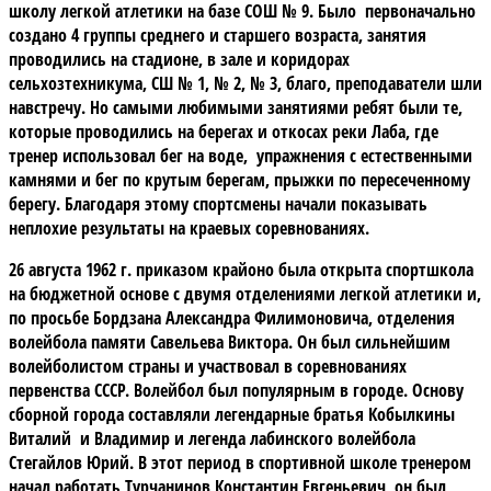
школу легкой атлетики на базе СОШ № 9. Было первоначально
создано 4 группы среднего и старшего возраста, занятия
проводились на стадионе, в зале и коридорах
сельхозтехникума, СШ № 1, № 2, № 3, благо, преподаватели шли
навстречу. Но самыми любимыми занятиями ребят были те,
которые проводились на берегах и откосах реки Лаба, где
тренер использовал бег на воде, упражнения с естественными
камнями и бег по крутым берегам, прыжки по пересеченному
берегу. Благодаря этому спортсмены начали показывать
неплохие результаты на краевых соревнованиях.
26 августа 1962 г. приказом крайоно была открыта спортшкола
на бюджетной основе с двумя отделениями легкой атлетики и,
по просьбе Бордзана Александра Филимоновича, отделения
волейбола памяти Савельева Виктора. Он был сильнейшим
волейболистом страны и участвовал в соревнованиях
первенства СССР. Волейбол был популярным в городе. Основу
сборной города составляли легендарные братья Кобылкины
Виталий и Владимир и легенда лабинского волейбола
Стегайлов Юрий. В этот период в спортивной школе тренером
начал работать Турчанинов Константин Евгеньевич, он был