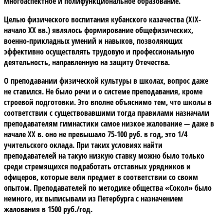
многоаспектное и полифункциональное образование.
Целью физического воспитания кубанского казачества (XIX-
начало ХХ вв.) являлось формирование общефизических,
военно-прикладных умений и навыков, позволяющих
эффективно осуществлять трудовую и профессиональную
деятельность, направленную на защиту Отечества.
О преподавании физической культуры в школах, вопрос даже
не ставился. Не было речи и о системе преподавания, кроме
строевой подготовки. Это вполне объяснимо тем, что школы в
соответствии с существовавшими тогда правилами назначали
преподавателям гимнастики самое низкое жалование — даже в
начале XX в. оно не превышало 75-100 руб. в год, это 1/4
учительского оклада. При таких условиях найти
преподавателей на такую низкую ставку можно было только
среди стремящихся подработать отставных урядников и
офицеров, которые вели предмет в соответствии со своим
опытом. Преподавателей по методике общества «Сокол» было
немного, их выписывали из Петербурга с назначением
жалования в 1500 руб./год.