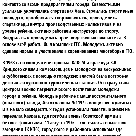
контакте со всеми предприятиями города. Совместными
усилиями укреплялась спортивная база. Строились спортивные
площадки, приобретался спортинвентарь, проводились
спартакиады внутри производственных коллективов и на
уровне района, активно работали инструктора по спорту.
Внедрялась и проводилась производственная гимнастика. В
основе всей работы был комплекс ГТО. Молодежь активно
сдавала нормы и участвовала в соревнованиях многоборья ГТО.
В 1968 г. по инициативе горкома ВЛКСМ и краеведа В.В.
Крицкого силами комсомольцев и молодежи на воскресниках
и субботниках с помощью городских властей была построена
детская экскурсионно-туристическая станция. Она сразу стала
центром военно-патриотического воспитания молодежи
города и района. Молодые рабочие с машиностроительного
(опытного) завода, Автоколонны №1197 в конце шестидесятых
и в начале семидесятых годов установили памятные знаки на
перевалах Кавказа, где погибли воины Советской армии в
битве с фашистами. 11 августа 1976 г. состоялось совместное
заседании ГК КПСС, городского и районного исполкома где
рассматривался вопрос организации спортивно- массовой