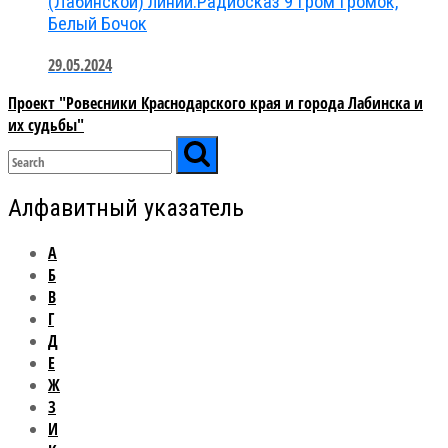
(Лабинской) линии.Радиосказ 9 Гром Громок,
Белый Бочок
29.05.2024
Проект "Ровесники Краснодарского края и города Лабинска и
их судьбы"
Алфавитный указатель
А
Б
В
Г
Д
Е
Ж
З
И