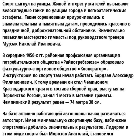
Спорт шагнул на улицы. Живой интерес у жителей вызывали
велосипедные гонки по улицам города и легкоатлетические
эстафеты. Такие соревнования приурочивались к
знаменательным и памятным датам, проводились красочно в
праздничной, доброжелательной обстановке. Значительно
повысили мастерство гимнасты под руководством тренера
Мурзак Николай Ивановича.
В середине 1950-х гг. районная профсоюзная организация
потребительского общества «Райпотребсоюза» образовало
физкультурно-спортивное общество «Кооператор».
Инструктором по спорту там начал работать Бордзан Александр
Филимонович. К тому времени он стал Чемпионом
Краснодарского края и в составе сборной края, выступая на
Первенство России, занял 1 место в метании гранаты.
Чемпионский результат равен — 74 метра 38 см.
На базе активно работающей автошколы начал развиваться
автоспорт. Имея минимальную спортивную базу, лабинские
спортсмены добились значительных результатов. Лидером в
этом виде спорта был Морозов Анатолий, становился