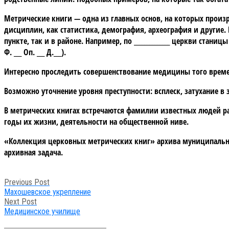
Метрические книги — одна из главных основ, на которых произ
дисциплин, как статистика, демография, археография и другие
пункте, так и в районе. Например, по ______________ церкви станицы
Ф. ___ Оп. ___ Д.___).
Интересно проследить совершенствование медицины того времен
Возможно уточнение уровня преступности: всплеск, затухание в
В метрических книгах встречаются фамилии известных людей ра
годы их жизни, деятельности на общественной ниве.
«Коллекция церковных метрических книг» архива муниципально
архивная задача.
Post
Previous Post
navigation
Махошевское укрепление
Next Post
Медицинское училище