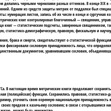
ом делались черными чернилами разных оттенков. В конце XIX в 
авлений. Одним из средств защиты метрик от подделки был спе
ы: нумерация листов, запись об их числе в конце и сургучная ко
я метрических книг контролировал благочинный — священник, уп
нце книг — статистические подсчеты, заверенные священником, 
ю, статистико-демографическую, правовую, фискальную и научн
ния, брака и смерти, свидетельствуют о статистической функции
рики фиксировали сословную принадлежность лица, что определя
единственным документом, уравнивавшим сословия, объединявши
ЗАГСа. В настоящее время метрические книги продолжают сохранят
ная (полицейская) функции. Сохранились правовая, статистико-д
пример, уточнить свою коренную национальную принадлежность в
ь своих предков к казачьему сословию; в связи с открывшимся 
а жизнь, может быть множество.