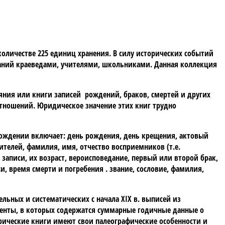
количестве 225 единиц хранения. В силу исторических событий
ваний краеведами, учителями, школьниками. Данная коллекция
яния или книги записей рождений, браков, смертей и других
отношений. Юридическое значение этих книг трудно
 рождении включает: день рождения, день крещения, актовый
ителей, фамилия, имя, отчество восприемников (т.е.
 записи, их возраст, вероисповедание, первый или второй брак,
и, время смерти и погребения . звание, сословие, фамилия,
льных и систематических с начала XIX в. выписей из
менты, в которых содержатся суммарные годичные данные о
трические книги имеют свои палеографические особенности и