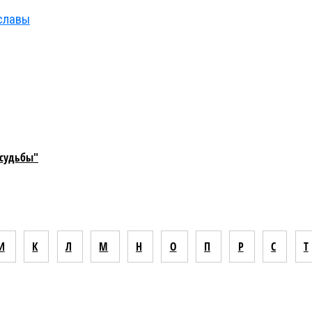
славы
 судьбы"
И
К
Л
М
Н
О
П
Р
С
Т