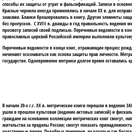
способы их защиты от утрат и фальсификаций. Записи в основн
Красные чернила иногда применялись в начале XX в. для испр
знаками. Бланки брошюровались в книгу. Другие элементы защит
без пропусков. С XVIII в. дважды в год правильность ведени
просмотр записей своей подписью. Перечневые ведомости в ко
православных церквей Российской империи выполняли культову
Перечневые ведомости в конце книг, отражающие процесс рожде
начинают осознаваться как основа защиты прав личности. Мет
государстве. Одновременно метрики долгое время оставались 
В начале 20-х г.г. XX в. метрические книги перешли в ведение 
ушли в прошлое культовая (ведение актовых записей) и фискаль
граждане на основании коллекции метрических книг смогут, на
жительства за пределы России; смогут показать принадлежност
родственные линии. Подобных примеров, на которые так богат