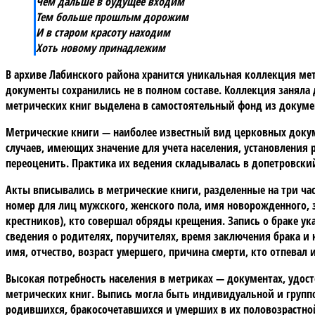
Чем дальше в будущее входим
Тем больше прошлым дорожим
И в старом красоту находим
Хоть новому принадлежим
В архиве Лабинского района хранится уникальная коллекция мет
документы сохранились не в полном составе. Коллекция заняла
метрических книг выделена в самостоятельный фонд из докумен
Метрические книги — наиболее известный вид церковных докум
случаев, имеющих значение для учета населения, установления 
переоценить. Практика их ведения складывалась в допетровский 
Акты вписывались в метрические книги, разделенные на три ча
номер для лиц мужского, женского пола, имя новорожденного, з
крестников), кто совершал обряды крещения. Запись о браке ук
сведения о родителях, поручителях, время заключения брака и к
имя, отчество, возраст умершего, причина смерти, кто отпевал и
Высокая потребность населения в метриках — документах, удост
метрических книг. Выпись могла быть индивидуальной и групп
родившихся, бракосочетавшихся и умерших в их половозрастной 