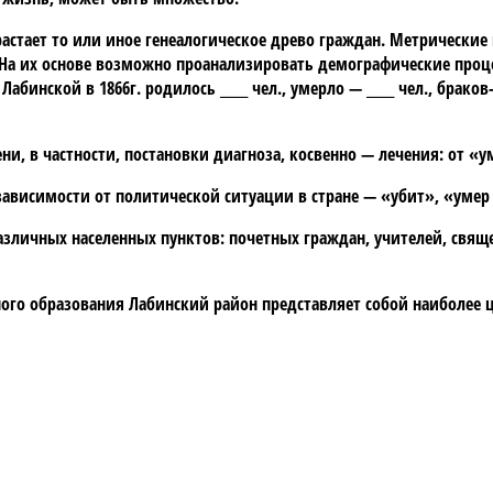
растает то или иное генеалогическое древо граждан. Метрически
. На их основе возможно проанализировать демографические про
 Лабинской в 1866г. родилось _____ чел., умерло — _____ чел., браков
и, в частности, постановки диагноза, косвенно — лечения: от 
 зависимости от политической ситуации в стране — «убит», «уме
зличных населенных пунктов: почетных граждан, учителей, свящ
го образования Лабинский район представляет собой наиболее 