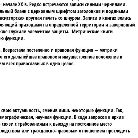
— начале XX в. Редко встречаются записи синими чернилами.
циальный бланк с церковным шрифтом заголовков и водяными
нсисторская круглая печать со шнуром. Записи в книгах велись
равляющий приходами на определенной территории и заверявший
также служили элементом защиты. Метрические книги
ую функции.
. Возрастала постепенно и правовая функция — метрики
ло его дальнейшее правовое и имущественное положение в
м всех православных в одно целое.
ь свою актуальность, сменив лишь некоторые функции. Так,
емографическая, научная функции. В ходе запросов в архив
 связи с требованиями к выезду на постоянное место
наследством или гражданско-правовым отношением проследить